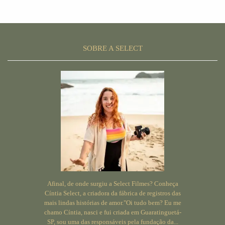
SOBRE A SELECT
Afinal, de onde surgiu a Select Filmes? Conheça
Cíntia Select, a criadora da fábrica de registros das
mais lindas histórias de amor."Oi tudo bem? Eu me
chamo Cíntia, nasci e fui criada em Guaratinguetá-
SP, sou uma das responsáveis pela fundação da...