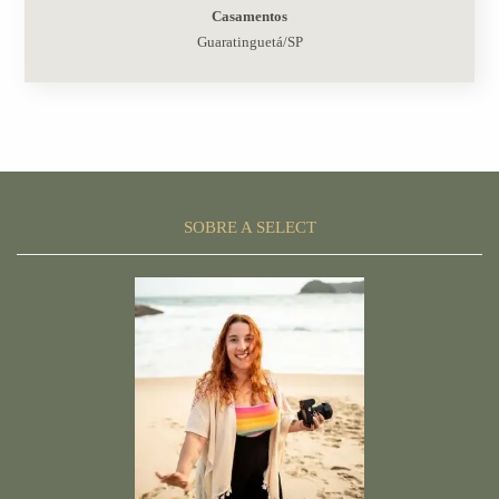
Casamentos
Guaratinguetá/SP
SOBRE A SELECT