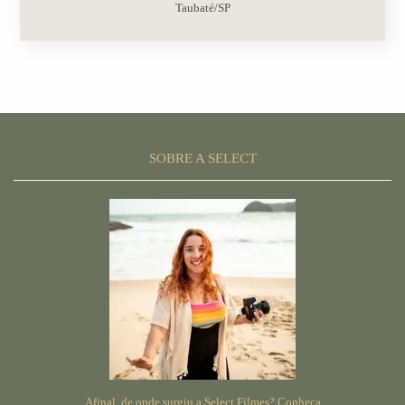
Taubaté/SP
SOBRE A SELECT
Afinal, de onde surgiu a Select Filmes? Conheça