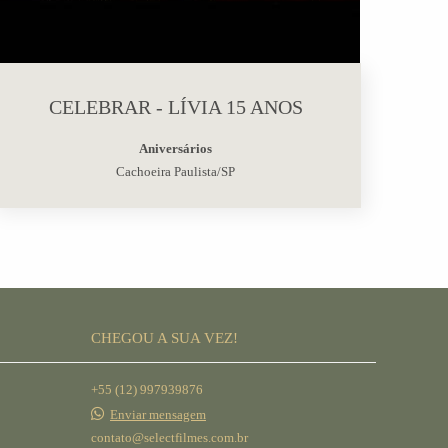
CELEBRAR - LÍVIA 15 ANOS
Aniversários
Cachoeira Paulista/SP
CHEGOU A SUA VEZ!
+55 (12) 997939876
Enviar mensagem
contato@selectfilmes.com.br