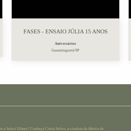
FASES - ENSAIO JÚLIA 15 ANOS
Aniversários
Guaratinguetá/SP
iu a Select Filmes? Conheça Cíntia Select, a criadora da fábrica de